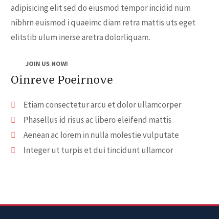
adipisicing elit sed do eiusmod tempor incidid num
nibhrn euismod i quaeimc diam retra mattis uts eget
elitstib ulum inerse aretra dolorliquam.
JOIN US NOW!
Oinreve Poeirnove
Etiam consectetur arcu et dolor ullamcorper
Phasellus id risus ac libero eleifend mattis
Aenean ac lorem in nulla molestie vulputate
Integer ut turpis et dui tincidunt ullamcor