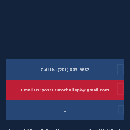
Call Us: (201) 843-9683
Email Us:
post170rochellepk@gmail.com