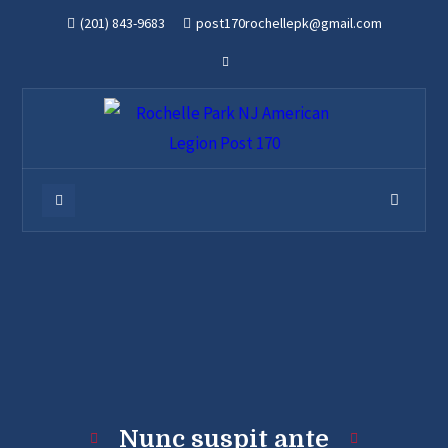
(201) 843-9683
post170rochellepk@gmail.com
Nunc suspit ante